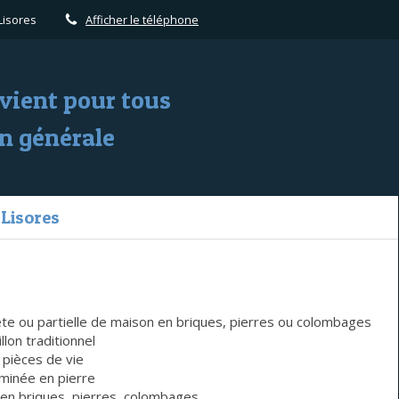
Lisores
Afficher le téléphone
vient pour tous
n générale
 Lisores
e ou partielle de maison en briques, pierres ou colombages
lon traditionnel
 pièces de vie
minée en pierre
en briques, pierres, colombages