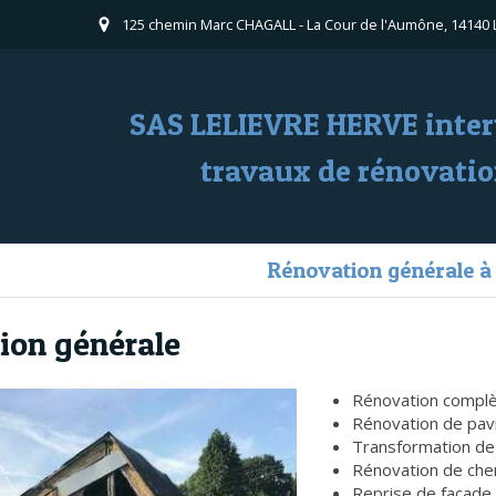
125 chemin Marc CHAGALL - La Cour de l'Aumône, 14140 
SAS LELIEVRE HERVE inter
travaux de rénovatio
Rénovation générale à
ion générale
Rénovation complèt
Rénovation de pavil
Transformation de
Rénovation de che
Reprise de façade 